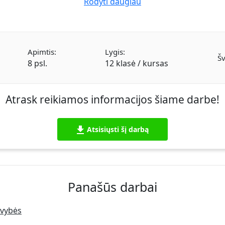
Rodyti daugiau
Apimtis:
Lygis:
Šv
8 psl.
12 klasė / kursas
Atrask reikiamos informacijos šiame darbe!
Atsisiųsti šį darbą
Panašūs darbai
avybės