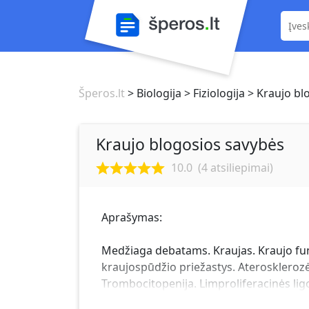
Šperos.lt
> Biologija
> Fiziologija
> Kraujo bl
Kraujo blogosios savybės
10.0
(
4
atsiliepimai)
Aprašymas:
Medžiaga debatams. Kraujas. Kraujo fun
kraujospūdžio priežastys. Aterosklerozė
Trombocitopenija. Limproliferacinės lig