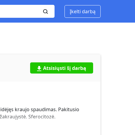
Įkelti darbą
Atsisiųsti šį darbą
idėjęs kraujo spaudimas. Pakitusio
žakraujystė. Sferocitozė.