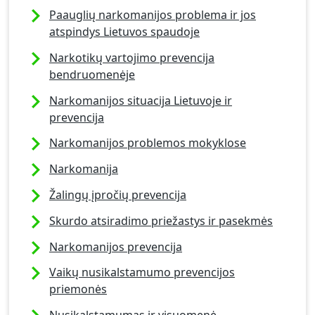
Paauglių narkomanijos problema ir jos
atspindys Lietuvos spaudoje
Narkotikų vartojimo prevencija
bendruomenėje
Narkomanijos situacija Lietuvoje ir
prevencija
Narkomanijos problemos mokyklose
Narkomanija
Žalingų įpročių prevencija
Skurdo atsiradimo priežastys ir pasekmės
Narkomanijos prevencija
Vaikų nusikalstamumo prevencijos
priemonės