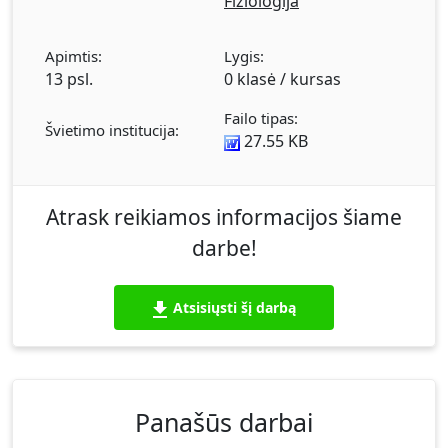
Fiziologija
Apimtis:
Lygis:
13 psl.
0 klasė / kursas
Failo tipas:
Švietimo institucija:
27.55 KB
Atrask reikiamos informacijos šiame
darbe!
Atsisiųsti šį darbą
Panašūs darbai