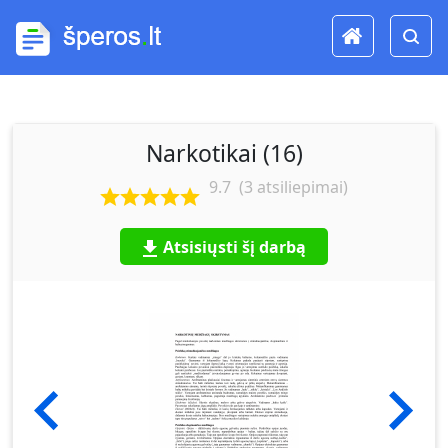
Narkotikai (16)
9.7
(
3
atsiliepimai)
Atsisiųsti šį darbą