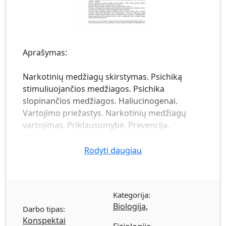
Aprašymas:
Narkotinių medžiagų skirstymas. Psichiką
stimuliuojančios medžiagos. Psichika
slopinančios medžiagos. Haliucinogenai.
Vartojimo priežastys. Narkotinių medžiagų
vartojimas. Priklausomybė. Prevencija.
Narkotikų vartojimo prevencijos istorija.
Narkotikų vartojimo lygiai. Informacijos
Rodyti daugiau
pateikimas. Sėkmingos prevencijos trukdžiai.
Pirminė profilaktika (pirminė prevencija).
Ankstyvoji intervencija (antrinė prevencija).
Kategorija:
Neformalus judėjimas "mokykla be narkotikų".
Biologija
,
Darbo tipas:
Konspektai